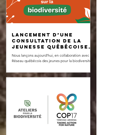
indique que l’intégration de la biodiversité sera
abordée dans les prochaines phases de
développement
Lancement d’une
consultation de la
jeunesse québécoise
sur la biodiversité
Nous lançons aujourd’hui, en collaboration avec le
Réseau québécois des jeunes pour la biodiversité
et Jeunes pour l’intendance écologique (JIÉ)., une
grande consultation visant à mieux comprendre les
priorités, les préoccupations et les aspirations de la
jeunesse québécoise en matière de biodiversité.
Destinée aux personnes de 35 ans et moins vivant
au Québec, cette consultation vise à donner un
espace aux jeunes afin qu’ils puissent faire
entendre leur voix et contribuer au