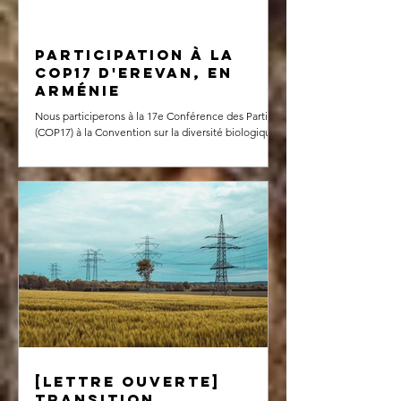
Participation à la
COP17 d'Erevan, en
Arménie
Nous participerons à la 17e Conférence des Parties
(COP17) à la Convention sur la diversité biologique
(CDB), qui se tiendra à Erevan, en Arménie, du 18
au 30 octobre 2026. Cette conférence mondiale
rassemblera les gouvernements, les organisations
de la société civile, les peuples autochtones, les
entreprises, les chercheurs et d'autres acteurs clés
engagés en faveur de la biodiversité. Nous serons
présents afin de participer aux discussions, de les
vulgariser et d’en faire b
[Lettre ouverte]
Transition