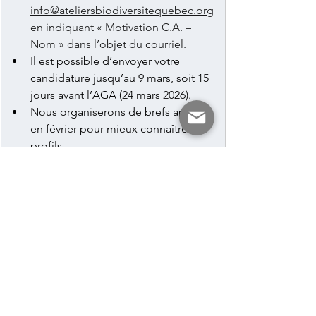
info@ateliersbiodiversitequebec.org
en indiquant « Motivation C.A. – 
Nom » dans l’objet du courriel. 
Il est possible d’envoyer votre 
candidature jusqu’au 9 mars, soit 15 
jours avant l’AGA (24 mars 2026).
Nous organiserons de brefs appels 
en février pour mieux connaître les 
profils.
Le Conseil d’administration fera une 
recommandation lors de 
l’assemblée générale, et l’entrée en 
poste est prévue à la fin mars.