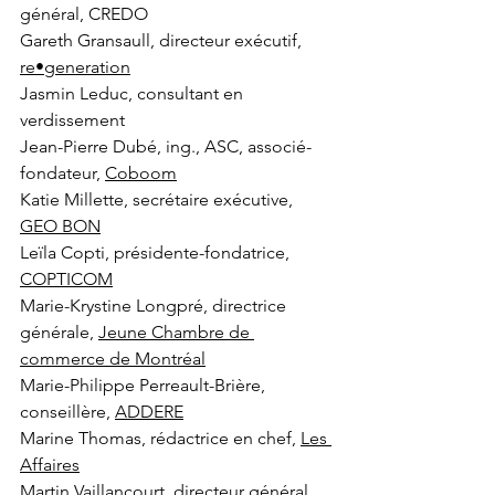
général, CREDO
Gareth Gransaull, directeur exécutif, 
re•generation
Jasmin Leduc, consultant en 
verdissement
Jean-Pierre Dubé, ing., ASC, associé-
fondateur, 
Coboom
Katie Millette, secrétaire exécutive, 
GEO BON
Leïla Copti, présidente-fondatrice, 
COPTICOM
Marie-Krystine Longpré, directrice 
générale, 
Jeune Chambre de 
commerce de Montréal
Marie-Philippe Perreault-Brière, 
conseillère, 
ADDERE
Marine Thomas, rédactrice en chef, 
Les 
Affaires
Martin Vaillancourt, directeur général, 