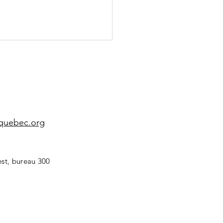
equebec.org
rticipation à
 COP17
est, bureau 300
Erevan, en
ménie