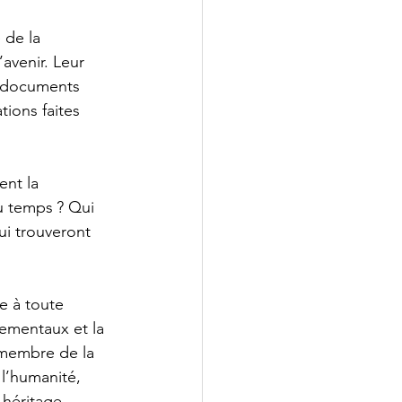
 de la 
’avenir. Leur 
s documents 
tions faites 
ent la 
u temps ? Qui 
ui trouveront 
e à toute 
ementaux et la 
 membre de la 
 l’humanité, 
 héritage 