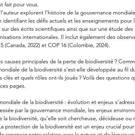
t fait pour vous.
 l’auteur explorent l’histoire de la gouvernance mondiale
n identifiant les défis actuels et les enseignements pour l
 sur des écrits scientifiques ainsi que sur une étude de
anisations internationales. Il inclut également des observa
5 (Canada, 2022) et COP 16 (Colombie, 2024).
es causes principales de la perte de biodiversité ? Comm
ndiale de la biodiversité s’est-elle développée au fil d
s clés et quels rôles ont-ils joués ? Voilà des questions q
 ces pages.
ndiale de la biodiversité : évolution et enjeux s’adress
essée par la gouvernance mondiale, les enjeux environn
e la biodiversité, qu’elle soit chercheuse, décideuse ou
 La protection de la biodiversité est un enjeu crucial pour
e repenser notre relation avec la nature et de léguer un