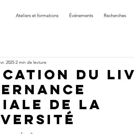
Ateliers et formations
Événements
Recherches
évr. 2025
2 min de lecture
ication du li
ernance
iale de la
iversité