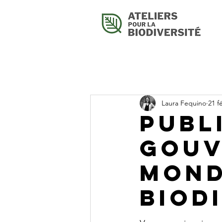
Laura Fequino
21 f
Publ
Gouv
mond
biod