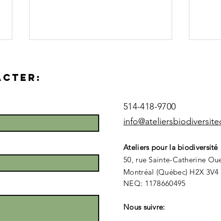
ACTER:
514-418-9700
info@ateliersbiodiversit
Lancement
Pa
Ateliers pour la biodiversité
d’une
la
50, rue Sainte-Catherine Ou
consultation
d'
Montréal (Québec) H2X 3V4
de la jeunesse
Ar
NEQ: 1178660495
québécoise sur
la biodiversité
Nous suivre: